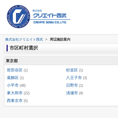
株式会社クリエイト西武
>
周辺施設案内
市区町村選択
東京都
世田谷区
杉並区
(1)
(1)
葛飾区
八王子市
(1)
(3)
小平市
日野市
(48)
(1)
東大和市
清瀬市
(22)
(9)
西東京市
(5)