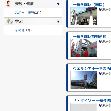
美容・健康
一橋学園駅（南口）
東京
スポーツ施設
(1件)
学ぶ
その他
(1件)
一橋学園駅前郵便局
東京
ウエルシア小平学園西
東京
ザ・ダイソー 一橋学
東京