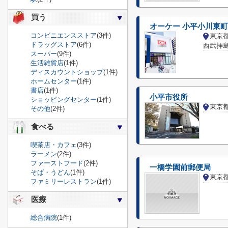
買う
オーケー 小平小川東
コンビニエンスストア
(3件)
東京
ドラッグストア
(6件)
西武拝島
スーパー
(9件)
生活雑貨店
(1件)
ディスカウントショップ
(1件)
ホームセンター
(1件)
書店
(1件)
小平市役所
ショッピングセンター
(1件)
東京
その他
(2件)
食べる
喫茶店・カフェ
(3件)
ラーメン
(2件)
ファーストフード
(2件)
一橋学園前郵便局
そば・うどん
(1件)
東京
ファミリーレストラン
(1件)
医療
総合病院
(1件)