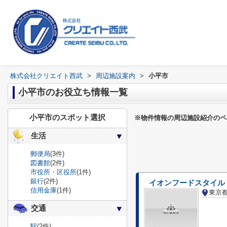
株式会社クリエイト西武
>
周辺施設案内
>
小平市
小平市のお役立ち情報一覧
小平市のスポット選択
※物件情報の周辺施設紹介のペ
生活
郵便局
(3件)
図書館
(2件)
市役所・区役所
(1件)
銀行
(2件)
イオンフードスタイル
信用金庫
(1件)
東京
交通
駅
(2件)